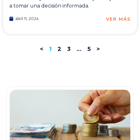
a tomar una decisión informada.
VER MÁS
abril 11, 2024
<
1
2
3
…
5
>