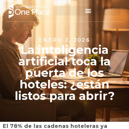
ENERO 2, 2026
La inteligencia
artificial toca la
puerta de los
hoteles: ¿están
listos para abrir?
El 78% de las cadenas hoteleras ya