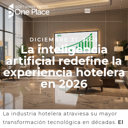
DICIEMBRE 31, 2025
La inteligencia
artificial redefine la
experiencia hotelera
en 2026
La industria hotelera atraviesa su mayor
transformación tecnológica en décadas.
El